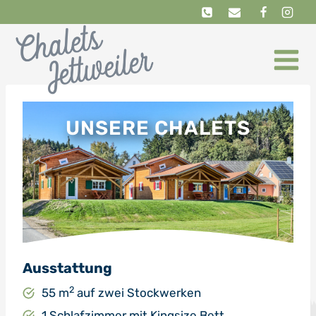
Zum
Inhalt
springen
UNSERE CHALETS
Ausstattung
2
55 m
auf zwei Stockwerken
1 Schlafzimmer mit Kingsize Bett